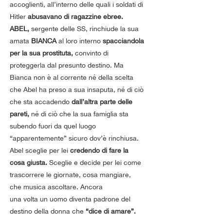
accoglienti, all’interno delle quali i soldati di 
Hitler
 abusavano di ragazzine ebree. 
ABEL,
 sergente delle SS, rinchiude la sua 
amata 
BIANCA
 al loro interno 
spacciandola 
per la sua prostituta,
 convinto di 
proteggerla dal presunto destino. Ma 
Bianca non è al corrente né della scelta 
che Abel ha preso a sua insaputa, né di ciò 
che sta
accadendo
 dall’altra parte delle 
pareti,
 né di ciò che la sua famiglia sta 
subendo fuori da quel luogo 
“apparentemente” sicuro dov’è rinchiusa.
Abel sceglie per lei 
credendo di fare la 
cosa giusta.
 Sceglie e decide per lei come 
trascorrere le giornate, cosa mangiare, 
che musica ascoltare. Ancora
una volta un uomo diventa padrone del 
destino della donna che 
“dice di amare”.