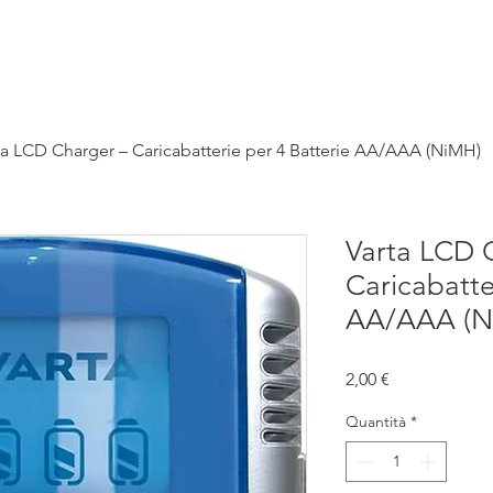
stre lezioni
Chi siamo
Noleggio/Rental
Contattaci
ta LCD Charger – Caricabatterie per 4 Batterie AA/AAA (NiMH)
Varta LCD 
Caricabatte
AA/AAA (N
Prezzo
2,00 €
Quantità
*