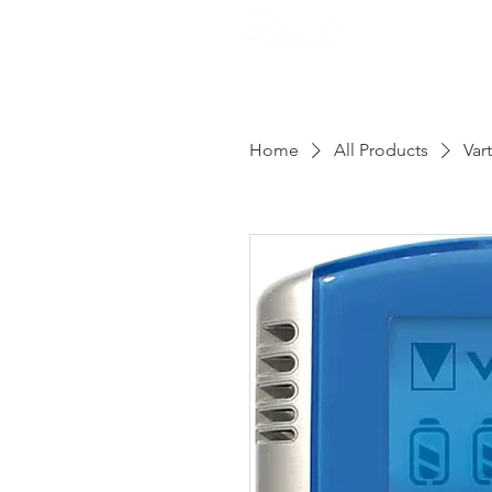
Le no
Home
All Products
Var