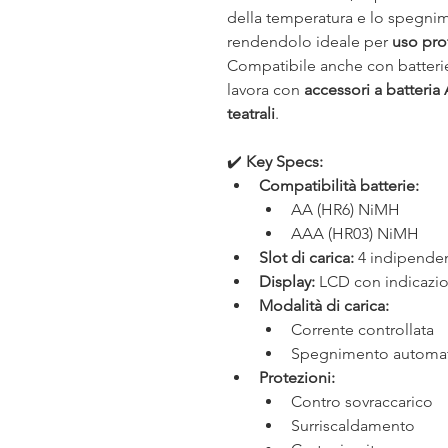
della temperatura e lo spegnim
rendendolo ideale per 
uso pro
Compatibile anche con batterie 
lavora con 
accessori a batteria
teatrali
.
✔️ 
Key Specs:
Compatibilità batterie:
AA (HR6) NiMH
AAA (HR03) NiMH
Slot di carica:
 4 indipenden
Display:
 LCD con indicazion
Modalità di carica:
Corrente controllata
Spegnimento automa
Protezioni:
Contro sovraccarico
Surriscaldamento