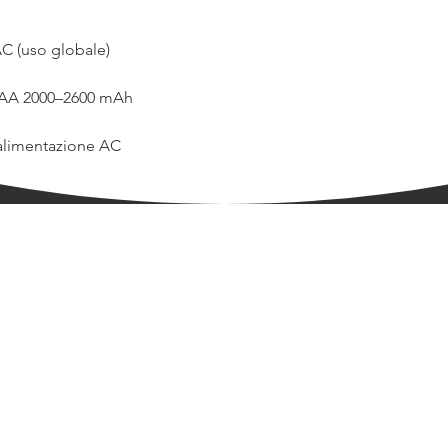
C (uso globale)
e AA 2000–2600 mAh
 alimentazione AC
ni
Chi siamo
Eventi
Noleggio/Rental
Azione
Spettacoli
Attrezzatura
Team
Carrello
Lavora con noi