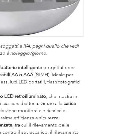
 soggetti a IVA, paghi quello che vedi 
ezzo è noleggio/giorno.
abatterie intelligente
 progettato per 
ricabili AA o AAA
 (NiMH), ideale per 
less, luci LED portatili, flash fotografici 
o LCD retroilluminato
, che mostra in 
 ciascuna batteria. Grazie alla 
carica 
ria viene monitorata e ricaricata 
sima efficienza e sicurezza.
anzate
, tra cui il rilevamento delle 
 contro il sovraccarico, il rilevamento 