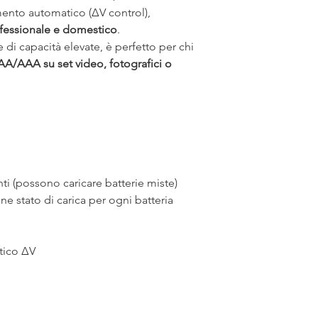
ento automatico (ΔV control), 
fessionale e domestico
.
di capacità elevate, è perfetto per chi 
 AA/AAA su set video, fotografici o 
ti (possono caricare batterie miste)
e stato di carica per ogni batteria
tico ΔV