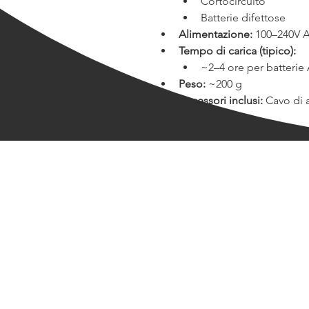
Cortocircuito
Batterie difettose
Alimentazione:
 100–240V A
Tempo di carica (tipico):
~2–4 ore per batteri
Peso:
 ~200 g
Accessori inclusi:
 Cavo di
Le nostre lezio
Azione Pro Kit
Adulti
Bambini
Filmmaking
Sceneggiatura